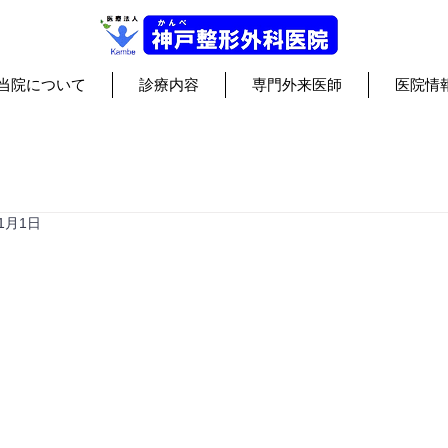
当院について
診療内容
専門外来医師
医院情
年1月1日