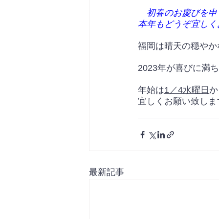
初春のお慶びを申
本年もどうぞ宜しく
福岡は晴天の穏やか
2023年が喜びに
年始は
1／4水曜日
か
宜しくお願い致します(*
最新記事